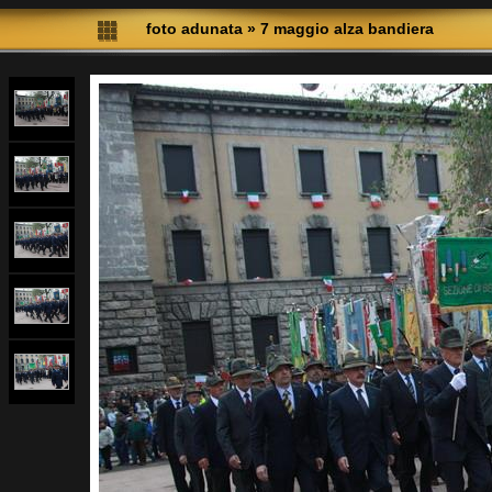
foto adunata
»
7 maggio alza bandiera