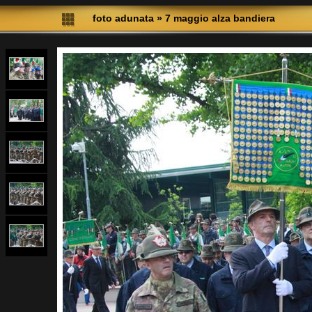
foto adunata
»
7 maggio alza bandiera