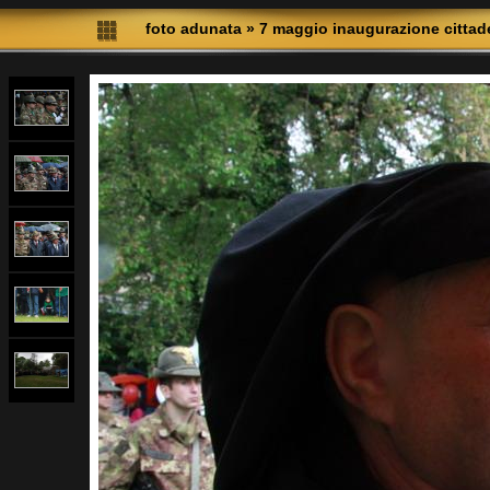
foto adunata
»
7 maggio inaugurazione cittadel