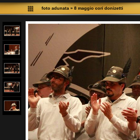
foto adunata
»
8 maggio cori donizetti