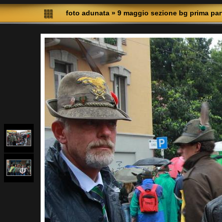
foto adunata
»
9 maggio sezione bg prima par