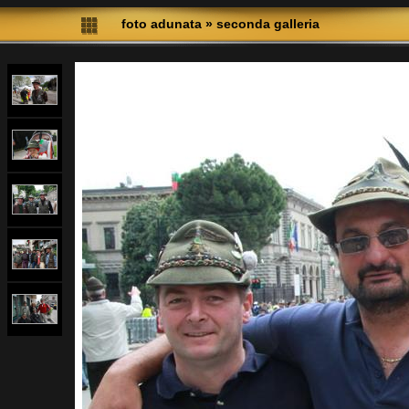
foto adunata
»
seconda galleria