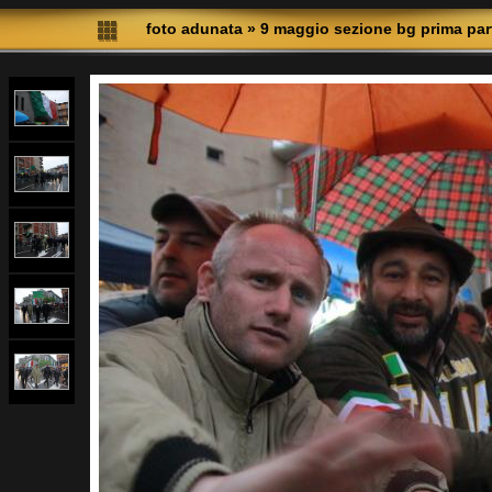
foto adunata
»
9 maggio sezione bg prima par