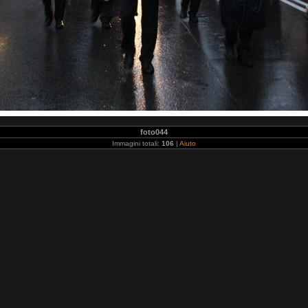
foto044
Immagini totali:
106
|
Aiuto