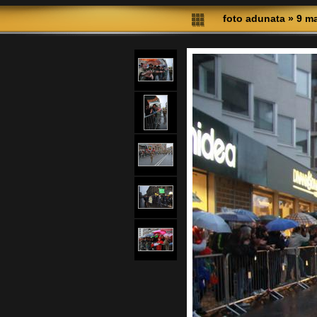
foto adunata
»
9 ma