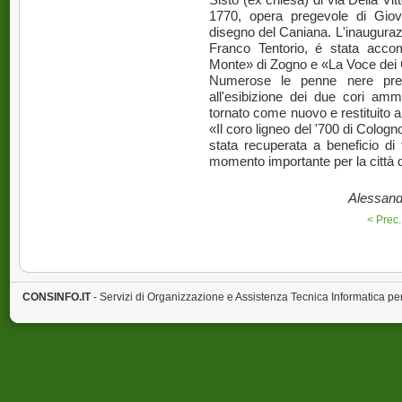
Sisto (ex chiesa) di via Della Vitt
1770, opera pregevole di Giov
disegno del Caniana. L'inaugurazi
Franco Tentorio, é stata acco
Monte» di Zogno e «La Voce dei C
Numerose le penne nere prese
all'esibizione dei due cori amm
tornato come nuovo e restituito all
«Il coro ligneo del '700 di Colog
stata recuperata a beneficio di 
momento importante per la città d
Alessandr
< Prec.
CONSINFO.IT
- Servizi di Organizzazione e Assistenza Tecnica Informatica pe